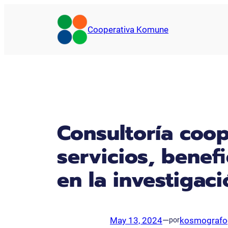
Saltar
al
Cooperativa Komune
contenido
Consultoría coop
servicios, benef
en la investigac
May 13, 2024
—
kosmografo
por