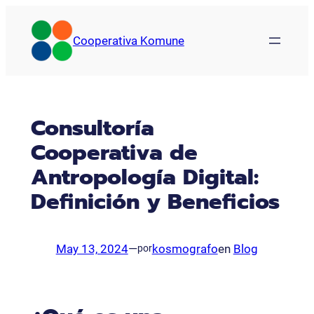
Saltar
al
Cooperativa Komune
contenido
Consultoría
Cooperativa de
Antropología Digital:
Definición y Beneficios
May 13, 2024
—
kosmografo
en
Blog
por