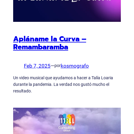
Apláname la Curva –
Remambaramba
Feb 7, 2025
—
kosmografo
por
Un video musical que ayudamos a hacer a Talía Loaria
durante la pandemia. La verdad nos gustó mucho el
resultado.